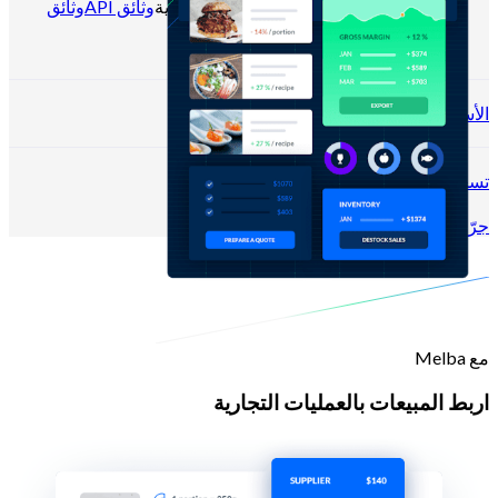
المدونة
مركز المساعدة
النشرات الإخبارية
وثائق API
وثائق
MCP
الأسعار
تسجيل الدخول →
جرّب مجانًا
سجّل
مع Melba
اربط المبيعات بالعمليات التجارية