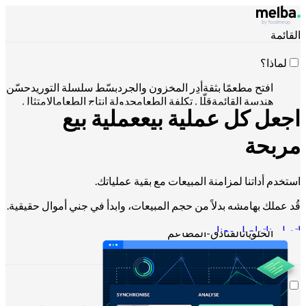
القائمة
لماذا؟
افتح مطعمًا بثقة
أدِر المخزون والجرد
بسّط سلسلة التوريد
حسّن
هندسة القائمة
قلّل تكلفة الطعام
جدولة إنتاج الطعام
الامتثال
اجعل كل عملية بيع
عملية بيع
لمتطلبات HACCP
إدارة عروض الأسعار وتحليل المبيعات
التحكّم
عبر Claude أو ChatGPT أو API
مربحة
استخدم أداتنا لمزامنة المبيعات مع بقية عملياتك.
لمن؟
قُد عملك بهامشه بدلاً من حجم المبيعات، وابدأ في جني أموال حقيقية.
السلاسل والمجموعات الكبيرة
المطاعم المستقلة
المطابخ
المركزية
المطابخ السحابية
شركات التموين
الخبازون وصانعو
اتصل بنا
تواصل معنا
الحلويات
الفنادق-المطاعم
الموارد