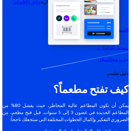
المدونة
مركز المساعدة
النشرات الإخبارية
وثائق API
وثائق
MCP
الأسعار
تسجيل الدخول →
جرّب مجانًا
سجّل
دليل تعليمي
كيف تفتح مطعماً؟
يمكن أن تكون المطاعم عالية المخاطر، حيث يفشل 80% من
المطاعم الجديدة في غضون 3 إلى 5 سنوات. قبل فتح مطعم، من
الضروري التفكير وإكمال الخطوات المختلفة التي ستجعلك ناجحاً:
اعثر على الفكرة لمطعمك المستقبلي