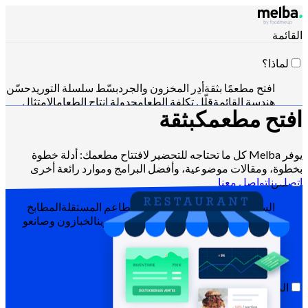
القائمة
لماذا؟
افتح مطعمًا بثقة
أدِر المخزون والجرد
بسّط سلسلة التوريد
حسّن
هندسة القائمة
قلّل تكلفة الطعام
جدولة إنتاج الطعام
الامتثال
افتح مطعمك
بثقة
لمتطلبات HACCP
إدارة عروض الأسعار وتحليل المبيعات
التحكّم
عبر Claude أو ChatGPT أو API
يوفر Melba كل ما تحتاجه للتحضير لافتتاح مطعمك: أدلة خطوة
بخطوة، ومقالات موضوعية، وأفضل البرامج وموارد رائعة أخرى
اتصل بنا
تواصل معنا
لمن؟
السلاسل والمجموعات الكبيرة
المطاعم المستقلة
المطابخ
المركزية
المطابخ السحابية
شركات التموين
الخبازون وصانعو
الحلويات
الفنادق-المطاعم
الموارد