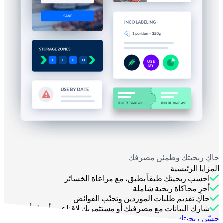
حاكِ ربحيتك وطمئن مصرفك
المزايا الرئيسية
احسب ربحيتك طبقاً بطبق، مع مراعاة الخسائر
أجرِ محاكاة ربحية شاملة
حاكِ تقديم طلبات الموردين وتجنّب الفوائض
شارك البيانات مع مصرفيك أو مستثمريك لإقناعهم أو طمأنتهم
حسّن ربحيتك