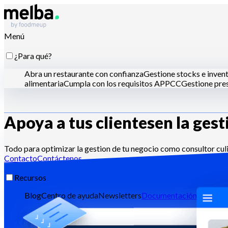
Menú
¿Para qué?
Abra un restaurante con confianza
Gestione stocks e inven
alimentaria
Cumpla con los requisitos APPCC
Gestione pres
Apoya a tus clientes
en la gest
¿Para quién?
Cadenas y grandes grupos
Restaurantes independientes
Coc
Todo para optimizar la gestion de tu negocio como consultor culin
Contacto
Contáctenos
Recursos
Blog
Centro de ayuda
Newsletters
Documentación API
Doc