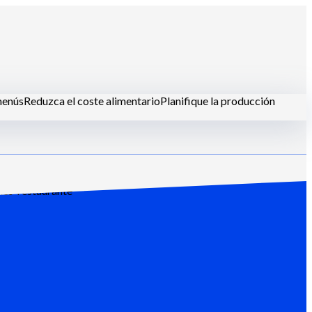
menús
Reduzca el coste alimentario
Planifique la producción
les-restaurante
tus clientes.