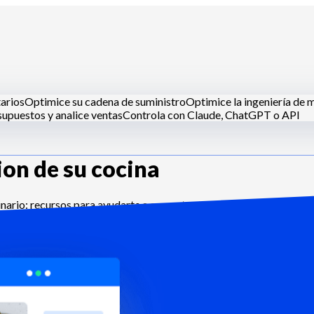
tarios
Optimice su cadena de suministro
Optimice la ingeniería de 
upuestos y analice ventas
Controla con Claude, ChatGPT o API
ion de su cocina
inas centrales
Dark kitchens
Catering
Panaderos y pasteleros
Hote
ario: recursos para ayudarte a aumentar tu experiencia y apoyar a 
umentación MCP