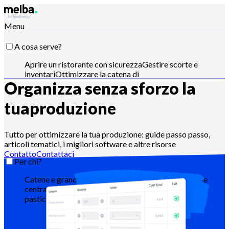
Menu
A cosa serve?
Aprire un ristorante con sicurezza
Gestire scorte e
inventari
Ottimizzare la catena di
Organizza senza sforzo la
approvvigionamento
Ottimizzare l'ingegneria del
menu
Ridurre il food cost
Pianificare la produzione
alimentare
Rispettare i requisiti HACCP
Gestire
tua
produzione
preventivi e analizzare le vendite
Pilota con Claude,
ChatGPT o API
Tutto per ottimizzare la tua produzione: guide passo passo,
articoli tematici, i migliori software e altre risorse
Contatto
Contattaci
Per chi?
Catene e grandi gruppi
Ristoranti indipendenti
Cucine
centralizzate
Dark kitchen
Catering
Panettieri e
pasticceri
Hotel-ristoranti