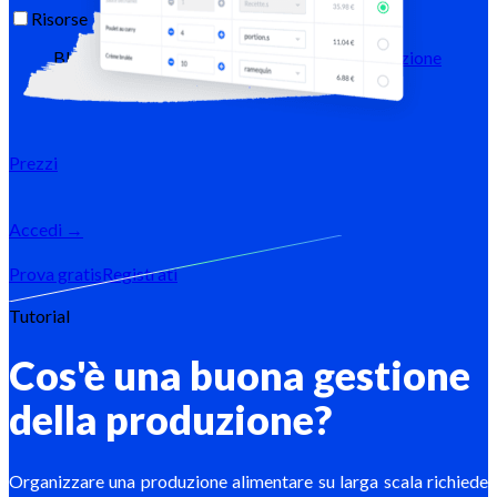
Risorse
Blog
Centro assistenza
Newsletter
Documentazione
API
Documentazione MCP
Prezzi
Accedi →
Prova gratis
Registrati
Tutorial
Cos'è una buona gestione
della produzione?
Organizzare una produzione alimentare su larga scala richiede