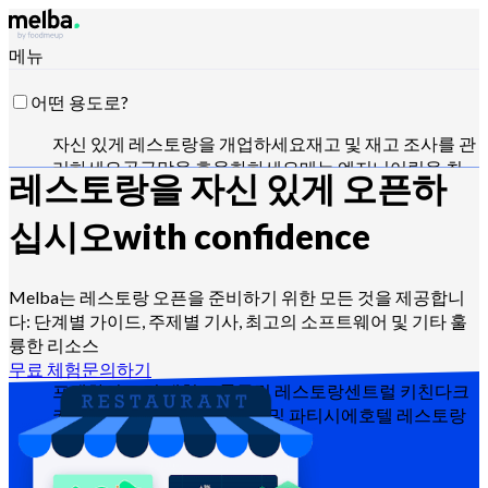
메뉴
어떤 용도로?
자신 있게 레스토랑을 개업하세요
재고 및 재고 조사를 관
리하세요
공급망을 효율화하세요
메뉴 엔지니어링을 최
레스토랑을 자신 있게 오픈하
적화하세요
식재료 원가를 절감하세요
식품 생산 일정을
관리하세요
HACCP 요구사항을 준수하세요
견적을 관리
십시오
with confidence
하고 매출을 분석하세요
Claude, ChatGPT 또는 API로 제
어
Melba는 레스토랑 오픈을 준비하기 위한 모든 것을 제공합니
다: 단계별 가이드, 주제별 기사, 최고의 소프트웨어 및 기타 훌
륭한 리소스
누구를 위해?
무료 체험
문의하기
프랜차이즈 및 대형 그룹
독립 레스토랑
센트럴 키친
다크
키친
케이터링 업체
베이커리 및 파티시에
호텔 레스토랑