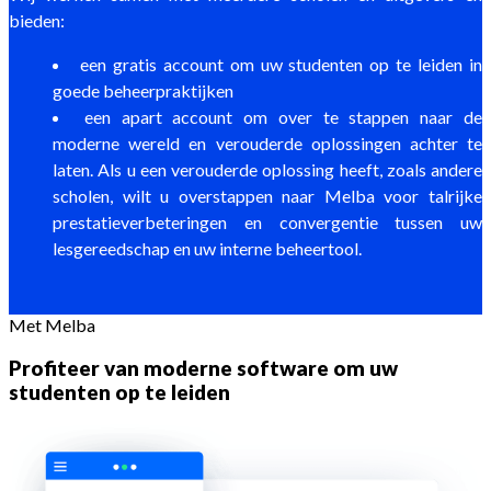
bieden:
een gratis account om uw studenten op te leiden in
goede beheerpraktijken
een apart account om over te stappen naar de
moderne wereld en verouderde oplossingen achter te
laten. Als u een verouderde oplossing heeft, zoals andere
scholen, wilt u overstappen naar Melba voor talrijke
prestatieverbeteringen en convergentie tussen uw
lesgereedschap en uw interne beheertool.
Met Melba
Profiteer van moderne software om uw
studenten op te leiden