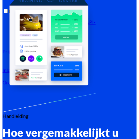
Bronnen
Blog
Helpcentrum
Nieuwsbrieven
API-
documentatie
MCP-documentatie
Prijzen
Inloggen →
Gratis testen
Registreren
Handleiding
Hoe vergemakkelijkt u