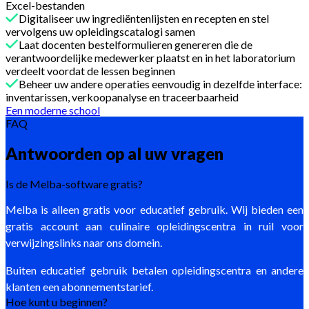
Excel-bestanden
Digitaliseer uw ingrediëntenlijsten en recepten en stel
vervolgens uw opleidingscatalogi samen
Laat docenten bestelformulieren genereren die de
verantwoordelijke medewerker plaatst en in het laboratorium
verdeelt voordat de lessen beginnen
Beheer uw andere operaties eenvoudig in dezelfde interface:
inventarissen, verkoopanalyse en traceerbaarheid
Een moderne school
FAQ
Antwoorden op al uw vragen
Is de Melba-software gratis?
Melba is alleen gratis voor educatief gebruik. Wij bieden een
gratis account aan culinaire opleidingscentra in ruil voor
verwijzingslinks naar ons domein.
Buiten educatief gebruik betalen opleidingscentra en andere
klanten een abonnementstarief.
Hoe kunt u beginnen?