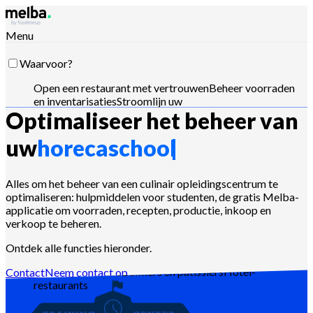
Menu
Waarvoor?
Open een restaurant met vertrouwen
Beheer voorraden
en inventarisaties
Stroomlijn uw
Optimaliseer het beheer van
toeleveringsketen
Optimaliseer menu-
engineering
Verlaag food cost
Plan
voedselproductie
Voldoe aan HACCP-vereisten
Stuur
uw
horecaschool
offertes en analyseer verkopen
Stuur met Claude,
ChatGPT of API
Alles om het beheer van een culinair opleidingscentrum te
optimaliseren: hulpmiddelen voor studenten, de gratis Melba-
applicatie om voorraden, recepten, productie, inkoop en
Voor wie?
verkoop te beheren.
Ketens en grote groepen
Zelfstandige
Ontdek alle functies hieronder.
restaurants
Centrale keukens
Dark
kitchens
Cateraars
Bakkers en patissiers
Hotel-
Contact
Neem contact op
restaurants