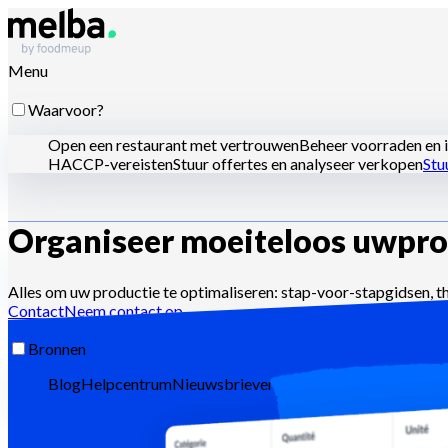
Menu
Waarvoor?
Open een restaurant met vertrouwen
Beheer voorraden en i
HACCP-vereisten
Stuur offertes en analyseer verkopen
Stu
Organiseer moeiteloos uw
pro
Voor wie?
Ketens en grote groepen
Zelfstandige restaurants
Centrale
Alles om uw productie te optimaliseren: stap-voor-stapgidsen, t
Contact
Neem contact op
Bronnen
Blog
Helpcentrum
Nieuwsbrieven
API-documentatie
MCP-d