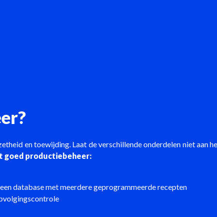
eer?
theid en toewijding. Laat de verschillende onderdelen niet aan het
ot goed productiebeheer:
ia een database met meerdere geprogrammeerde recepten
opvolgingscontrole