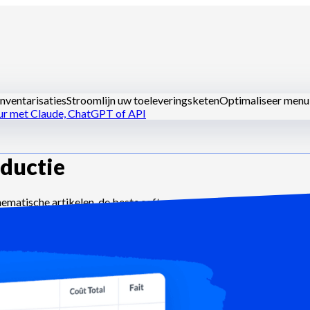
nventarisaties
Stroomlijn uw toeleveringsketen
Optimaliseer menu
ur met Claude, ChatGPT of API
ductie
 keukens
Dark kitchens
Cateraars
Bakkers en patissiers
Hotel-resta
hematische artikelen, de beste software en andere hulpmiddelen
ocumentatie