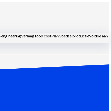
-engineering
Verlaag food cost
Plan voedselproductie
Voldoe aan
urants