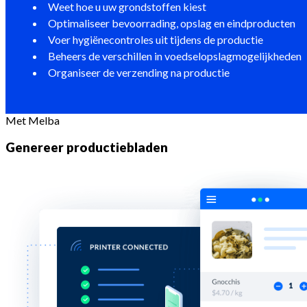
Weet hoe u uw grondstoffen kiest
Optimaliseer bevoorrading, opslag en eindproducten
Voer hygiënecontroles uit tijdens de productie
Beheers de verschillen in voedselopslagmogelijkheden
Organiseer de verzending na productie
Met Melba
Genereer productiebladen