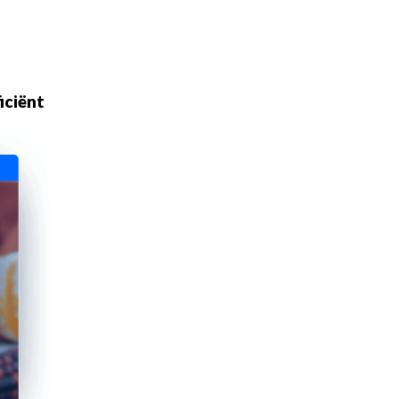
iciënt