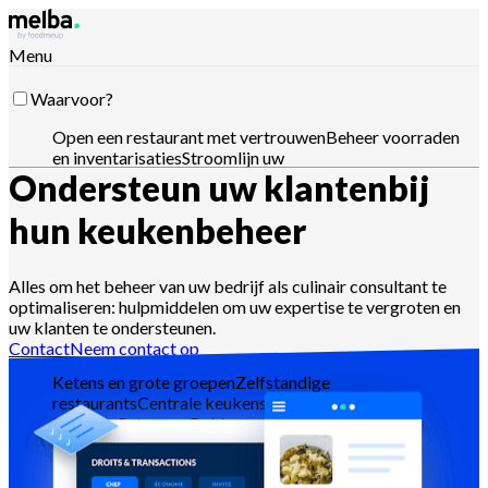
Menu
Waarvoor?
Open een restaurant met vertrouwen
Beheer voorraden
en inventarisaties
Stroomlijn uw
Ondersteun uw klanten
bij
toeleveringsketen
Optimaliseer menu-
engineering
Verlaag food cost
Plan
voedselproductie
Voldoe aan HACCP-vereisten
Stuur
hun keukenbeheer
offertes en analyseer verkopen
Stuur met Claude,
ChatGPT of API
Alles om het beheer van uw bedrijf als culinair consultant te
optimaliseren: hulpmiddelen om uw expertise te vergroten en
uw klanten te ondersteunen.
Voor wie?
Contact
Neem contact op
Ketens en grote groepen
Zelfstandige
restaurants
Centrale keukens
Dark
kitchens
Cateraars
Bakkers en patissiers
Hotel-
restaurants