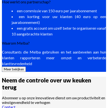
Hoe werkt ons partnerschap?
een commissie van 150 euro per jaarabonnement
een korting voor uw klanten (40 euro op een
jaarabonnement)
een gratis account om uzelf beter te organiseren vanaf
10 aangebrachte klanten
Waarom Melba?
Consultants die Melba gebruiken en het aanbevelen aan hun
klanten rapporteren meer omzet en verbeterde
klanttevredenheid
Meer bekijken
Neem de controle over uw keuken
terug
Abonneer u op onze innovatieve dienst om uw productiviteit en
winstgevendheid te verhogen
Contact