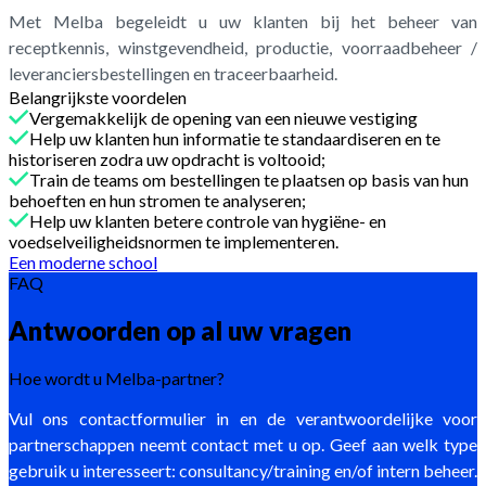
Met Melba begeleidt u uw klanten bij het beheer van
receptkennis, winstgevendheid, productie, voorraadbeheer /
leveranciersbestellingen en traceerbaarheid.
Belangrijkste voordelen
Vergemakkelijk de opening van een nieuwe vestiging
Help uw klanten hun informatie te standaardiseren en te
historiseren zodra uw opdracht is voltooid;
Train de teams om bestellingen te plaatsen op basis van hun
behoeften en hun stromen te analyseren;
Help uw klanten betere controle van hygiëne- en
voedselveiligheidsnormen te implementeren.
Een moderne school
FAQ
Antwoorden op al uw vragen
Hoe wordt u Melba-partner?
Vul ons contactformulier in en de verantwoordelijke voor
partnerschappen neemt contact met u op. Geef aan welk type
gebruik u interesseert: consultancy/training en/of intern beheer.