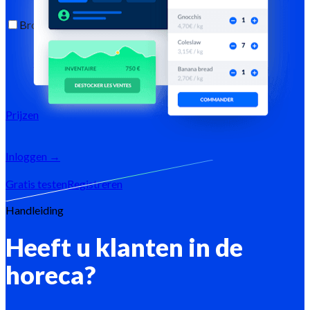
Bronnen
Blog
Helpcentrum
Nieuwsbrieven
API-
documentatie
MCP-documentatie
Prijzen
Inloggen →
Gratis testen
Registreren
Handleiding
Heeft u klanten in de
horeca?