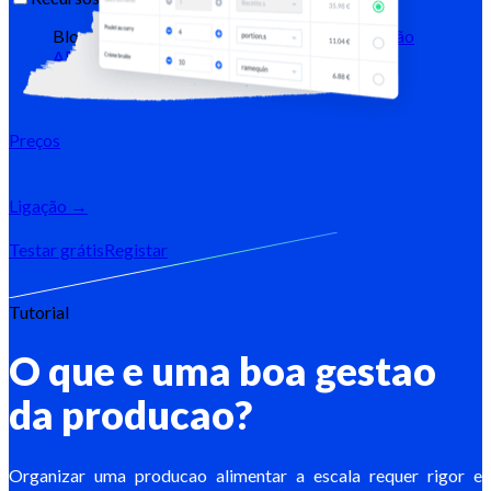
Blog
Centro de ajuda
Newsletters
Documentação
API
Documentação MCP
Preços
Ligação →
Testar grátis
Registar
Tutorial
O que e uma boa gestao
da producao?
Organizar uma producao alimentar a escala requer rigor e