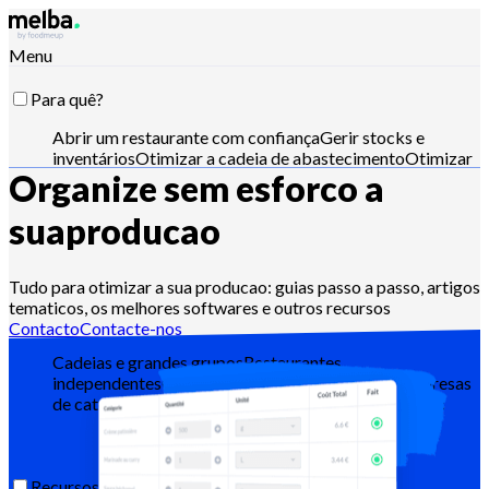
Menu
Para quê?
Abrir um restaurante com confiança
Gerir stocks e
inventários
Otimizar a cadeia de abastecimento
Otimizar
Organize sem esforco a
a engenharia de menus
Reduzir o food cost
Planear a
produção alimentar
Cumprir os requisitos HACCP
Pilotar
orçamentos e analisar vendas
Controle com Claude,
sua
producao
ChatGPT ou API
Tudo para otimizar a sua producao: guias passo a passo, artigos
tematicos, os melhores softwares e outros recursos
Para quem?
Contacto
Contacte-nos
Cadeias e grandes grupos
Restaurantes
independentes
Cozinhas centrais
Dark kitchens
Empresas
de catering
Padeiros e pasteleiros
Hotel-restaurantes
Recursos