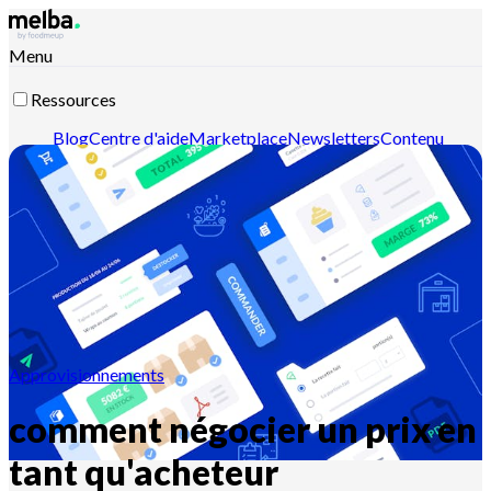
Menu
Ressources
Blog
Centre d'aide
Marketplace
Newsletters
Contenu
intelligent
Documentation API
Documentation MCP
Contactez-nous
Découvrir melba
Approvisionnements
comment négocier un prix en
tant qu'acheteur