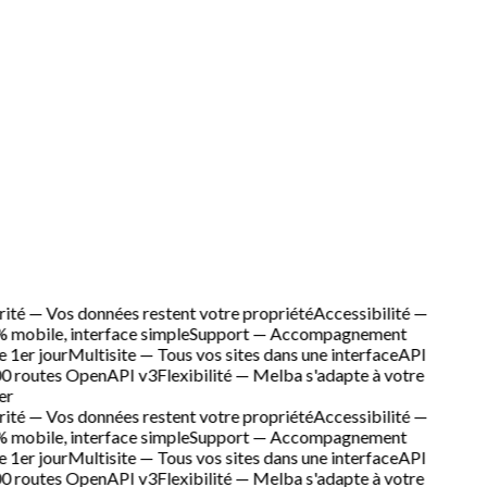
ité — Vos données restent votre propriété
Accessibilité —
mobile, interface simple
Support — Accompagnement
e 1er jour
Multisite — Tous vos sites dans une interface
API
0 routes OpenAPI v3
Flexibilité — Melba s'adapte à votre
er
ité — Vos données restent votre propriété
Accessibilité —
mobile, interface simple
Support — Accompagnement
e 1er jour
Multisite — Tous vos sites dans une interface
API
0 routes OpenAPI v3
Flexibilité — Melba s'adapte à votre