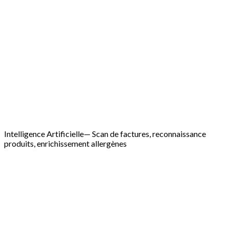
compte Melba.
Plus de 100 outils Melba pilotables : recettes, factures,
production, stocks, étiquettes, prix de vente
Connexion en moins d'une minute via le protocole
ouvert
MCP
— aucune clé API à copier-coller
OAuth 2.1 et scopes granulaires : vous accordez ou
révoquez chaque accès en un clic
Validation avant chaque action sensible — rien ne s'écrit
sans votre accord
Piloter avec Claude ou ChatGPT
100+
outils pilotables par l'IA
Intelligence Artificielle
— Scan de factures, reconnaissance
produits, enrichissement allergènes