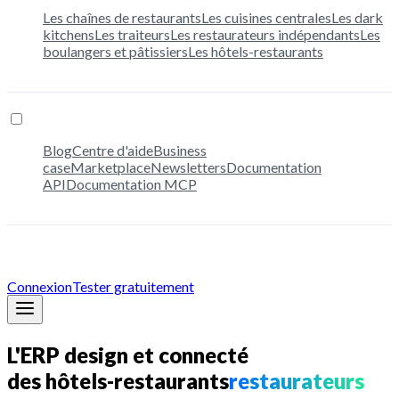
Les chaînes de restaurants
Les cuisines centrales
Les dark
kitchens
Les traiteurs
Les restaurateurs indépendants
Les
boulangers et pâtissiers
Les hôtels-restaurants
Ressources
Blog
Centre d'aide
Business
case
Marketplace
Newsletters
Documentation
API
Documentation MCP
Tarifs
Connexion
Tester gratuitement
L'ERP design et connecté
des
hôtels-restaurants
restaurateurs