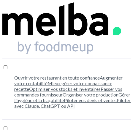
Pour quoi ?
Ouvrir votre restaurant en toute confiance
Augmenter
votre rentabilité
Mieux gérer votre connaissance
recette
Optimiser vos stocks et inventaires
Passer vos
commandes fournisseur
Organiser votre production
Gérer
l'hygiène et la traçabilité
Piloter vos devis et ventes
Piloter
avec Claude, ChatGPT ou API
Pour qui ?