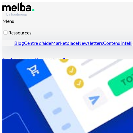
Menu
Ressources
Blog
Centre d'aide
Marketplace
Newsletters
Contenu intell
Contactez-nous
Découvrir melba