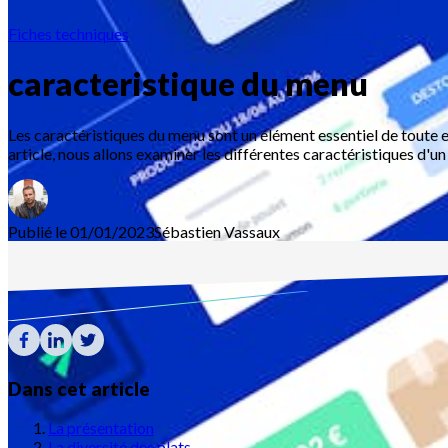
Fiches techniques
caracteristique du menu
Les caractéristiques du menu sont un élément essentiel de toute ent
article, nous allons examiner les différentes caractéristiques d'
Publié le 01/01/2023
Sébastien
Vassaux
Dans cet article
La présentation
La diversité des plats