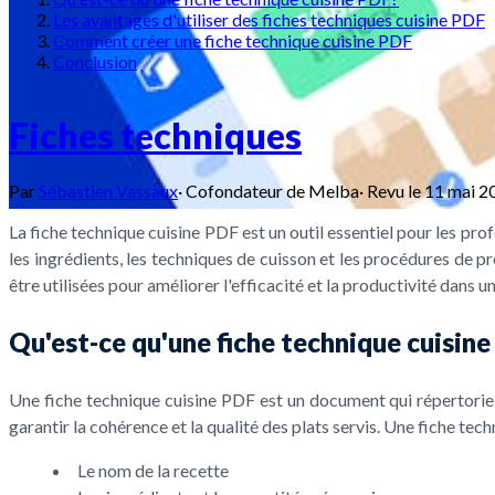
Les avantages d'utiliser des fiches techniques cuisine PDF
Comment créer une fiche technique cuisine PDF
Conclusion
Fiches techniques
Par
Sébastien Vassaux
·
Cofondateur de Melba
·
Revu le
11 mai 2
La fiche technique cuisine PDF est un outil essentiel pour les pro
les ingrédients, les techniques de cuisson et les procédures de p
être utilisées pour améliorer l'efficacité et la productivité dans u
Qu'est-ce qu'une fiche technique cuisin
Une fiche technique cuisine PDF est un document qui répertorie le
garantir la cohérence et la qualité des plats servis. Une fiche t
Le nom de la recette