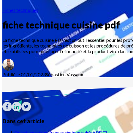
Fiches techniques
fiche technique cuisine pdf
La fiche technique cuisine PDF est un outil essentiel pour les pro
les ingrédients, les techniques de cuisson et les procédures de p
être utilisées pour améliorer l'efficacité et la productivité dans u
Publié le 01/01/2023
Sébastien
Vassaux
Dans cet article
Qu'est-ce qu'une fiche technique cuisine PDF?