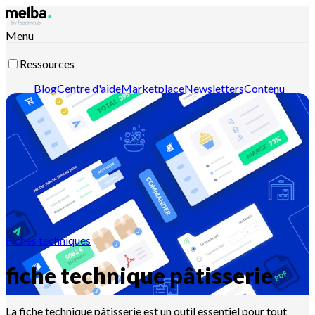
Menu
Ressources
Blog
Centre d'aide
Marketplace
Newsletters
Contenu
intelligent
Documentation API
Documentation MCP
Contactez-nous
Découvrir melba
Fiches techniques
fiche technique pâtisserie
La fiche technique pâtisserie est un outil essentiel pour tout