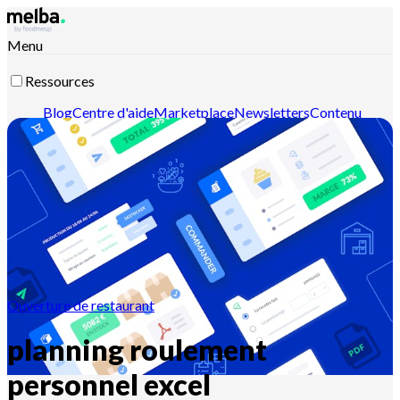
Menu
Ressources
Blog
Centre d'aide
Marketplace
Newsletters
Contenu
intelligent
Documentation API
Documentation MCP
Contactez-nous
Découvrir melba
Ouverture de restaurant
planning roulement
personnel excel