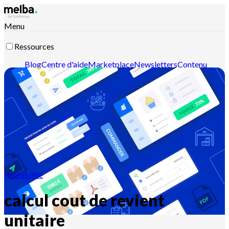
Menu
Ressources
Blog
Centre d'aide
Marketplace
Newsletters
Contenu
intelligent
Documentation API
Documentation MCP
Contactez-nous
Découvrir melba
Rentabilité
calcul cout de revient
unitaire