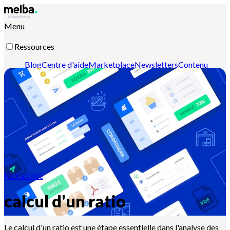
Menu
Ressources
Blog
Centre d'aide
Marketplace
Newsletters
Contenu
intelligent
Documentation API
Documentation MCP
Contactez-nous
Découvrir melba
Rentabilité
calcul d'un ratio
Le calcul d'un ratio est une étape essentielle dans l'analyse des