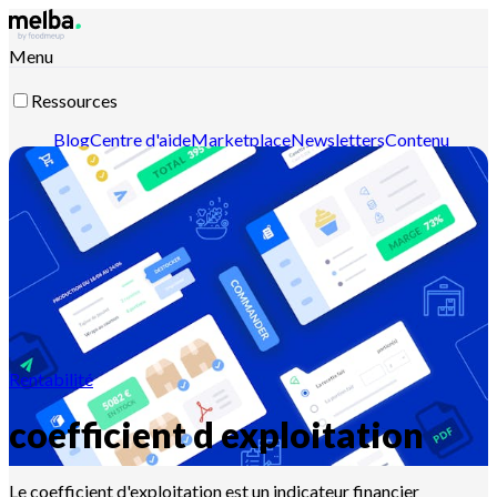
Menu
Ressources
Blog
Centre d'aide
Marketplace
Newsletters
Contenu
intelligent
Documentation API
Documentation MCP
Contactez-nous
Découvrir melba
Rentabilité
coefficient d exploitation
Le coefficient d'exploitation est un indicateur financier