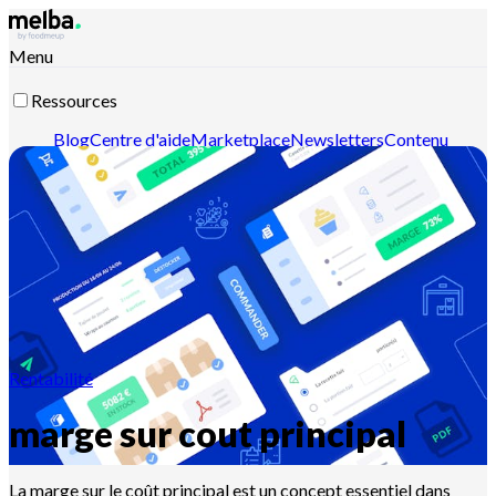
Menu
Ressources
Blog
Centre d'aide
Marketplace
Newsletters
Contenu
intelligent
Documentation API
Documentation MCP
Contactez-nous
Découvrir melba
Rentabilité
marge sur cout principal
La marge sur le coût principal est un concept essentiel dans