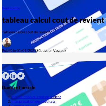
Rentabilité
tableau calcul cout de revient
Tableau calcul coût de revient
Publié le 01/01/2023
Sébastien
Vassaux
Dans cet article
Introduction au coût de revient
Interprétation des résultats
Conclusion