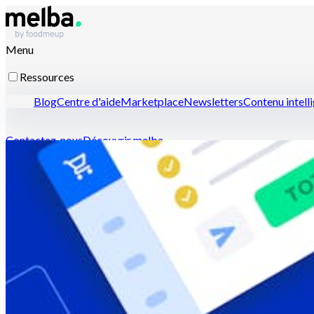
Menu
Ressources
Blog
Centre d'aide
Marketplace
Newsletters
Contenu intell
Contactez-nous
Découvrir melba