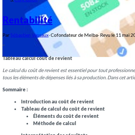
Rentabilité
Par
Sébastien Vassaux
·
Cofondateur de Melba
·
Revu le
11 mai 2
"
Tableau calcul coût de revient
Le calcul du coût de revient est essentiel pour tout professionn
tous les éléments de dépenses liés à sa production. Dans cet artic
Sommaire :
Introduction au coût de revient
Tableau de calcul du coût de revient
Éléments du coût de revient
Méthode de calcul