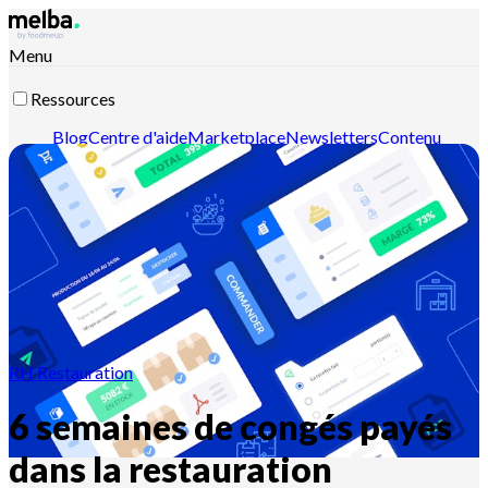
Menu
Ressources
Blog
Centre d'aide
Marketplace
Newsletters
Contenu
intelligent
Documentation API
Documentation MCP
Contactez-nous
Découvrir melba
RH Restauration
6 semaines de congés payés
dans la restauration