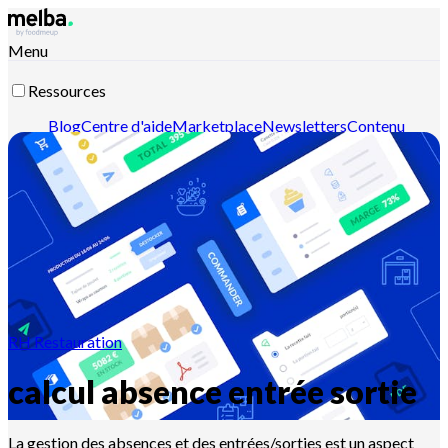
Menu
Ressources
Blog
Centre d'aide
Marketplace
Newsletters
Contenu
intelligent
Documentation API
Documentation MCP
Contactez-nous
Découvrir melba
RH Restauration
calcul absence entrée sortie
La gestion des absences et des entrées/sorties est un aspect