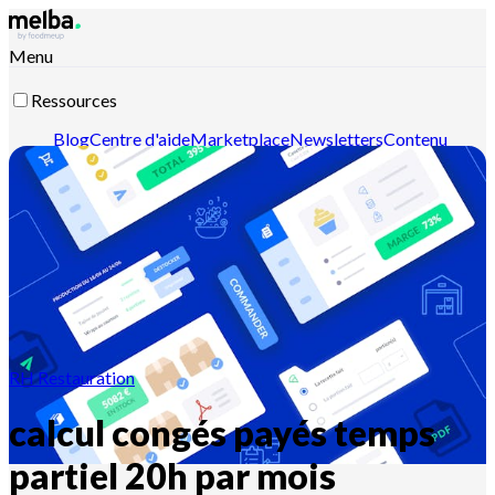
Menu
Ressources
Blog
Centre d'aide
Marketplace
Newsletters
Contenu
intelligent
Documentation API
Documentation MCP
Contactez-nous
Découvrir melba
RH Restauration
calcul congés payés temps
partiel 20h par mois