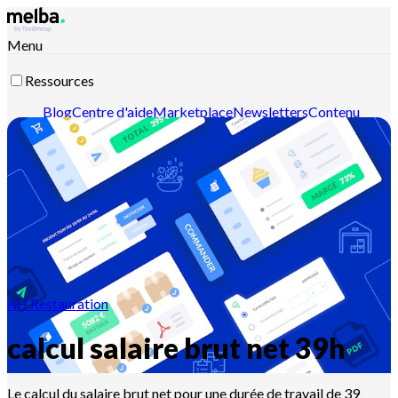
Menu
Ressources
Blog
Centre d'aide
Marketplace
Newsletters
Contenu
intelligent
Documentation API
Documentation MCP
Contactez-nous
Découvrir melba
RH Restauration
calcul salaire brut net 39h
Le calcul du salaire brut net pour une durée de travail de 39