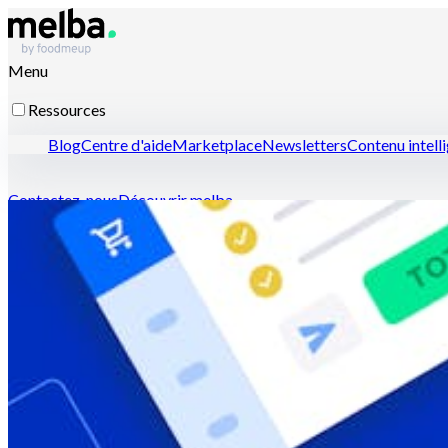
Menu
Ressources
Blog
Centre d'aide
Marketplace
Newsletters
Contenu intell
Contactez-nous
Découvrir melba