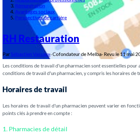
Rémunération
Avantages sociaux
Perspectives de carrière
RH Restauration
Par
Sébastien Vassaux
·
Cofondateur de Melba
·
Revu le
11 mai 2
Les conditions de travail d'un pharmacien sont essentielles pour a
conditions de travail d'un pharmacien, y compris les horaires de tr
Horaires de travail
Les horaires de travail d'un pharmacien peuvent varier en fonctio
points clés à prendre en compte :
1. Pharmacies de détail