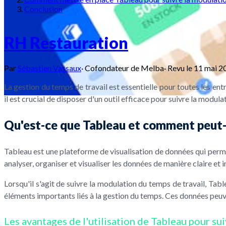
Conclusion
RH Restauration
Par
Sébastien Vassaux
·
Cofondateur de Melba
·
Revu le
11 mai 2
La gestion du temps de travail est essentielle pour toutes les entr
il est crucial de disposer d'un outil efficace pour suivre la modula
Qu'est-ce que Tableau et comment peut-il
Tableau est une plateforme de visualisation de données qui permet
analyser, organiser et visualiser les données de manière claire et in
Lorsqu'il s'agit de suivre la modulation du temps de travail, Tabl
éléments importants liés à la gestion du temps. Ces données peuve
Les avantages de l'utilisation de Tableau pour su