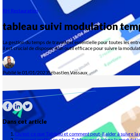
RH Restauration
tableau suivi modulation temp
La gestion du temps de travail est essentielle pour toutes les entre
il est crucial de disposer d'un outil efficace pour suivre la modula
Publié le 01/01/2023
Sébastien
Vassaux
Dans cet article
Qu'est-ce que Tableau et comment peut-il aider à suivre la
Comment mettre en place Tableau pour suivre la modulation