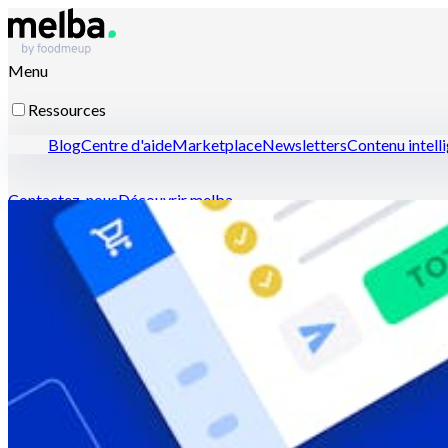
Menu
Ressources
Blog
Centre d'aide
Marketplace
Newsletters
Contenu intell
Contactez-nous
Découvrir melba