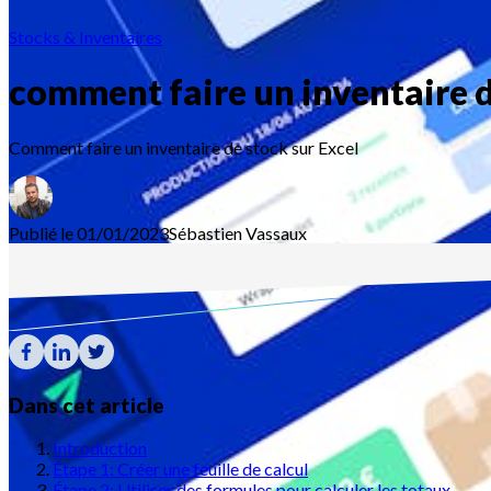
Stocks & Inventaires
comment faire un inventaire d
Comment faire un inventaire de stock sur Excel
Publié le 01/01/2023
Sébastien
Vassaux
Dans cet article
Introduction
Étape 1: Créer une feuille de calcul
Étape 2: Utiliser des formules pour calculer les totaux