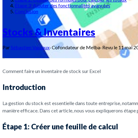
Étape 3: Ajouter des fonctionnalités avancées
Conclusion
Stocks & Inventaires
Par
Sébastien Vassaux
·
Cofondateur de Melba
·
Revu le
11 mai 2
"
Comment faire un inventaire de stock sur Excel
Introduction
La gestion du stock est essentielle dans toute entreprise, notamme
manière efficace. Dans cet article, nous vous expliquerons étape 
Étape 1: Créer une feuille de calcul