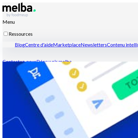
Menu
Ressources
Blog
Centre d'aide
Marketplace
Newsletters
Contenu intell
Contactez-nous
Découvrir melba