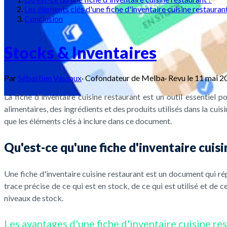
Les éléments clés d'une fiche d'inventaire cuisine restauran
Conclusion
Stocks & Inventaires
Par
Sébastien Vassaux
·
Cofondateur de Melba
·
Revu le
11 mai 2
La fiche d'inventaire cuisine restaurant est un outil essentiel p
alimentaires, des ingrédients et des produits utilisés dans la cuisi
que les éléments clés à inclure dans ce document.
Qu'est-ce qu'une fiche d'inventaire cuisi
Une fiche d'inventaire cuisine restaurant est un document qui rép
trace précise de ce qui est en stock, de ce qui est utilisé et de
niveaux de stock.
Les avantages d'une fiche d'inventaire cuisine re