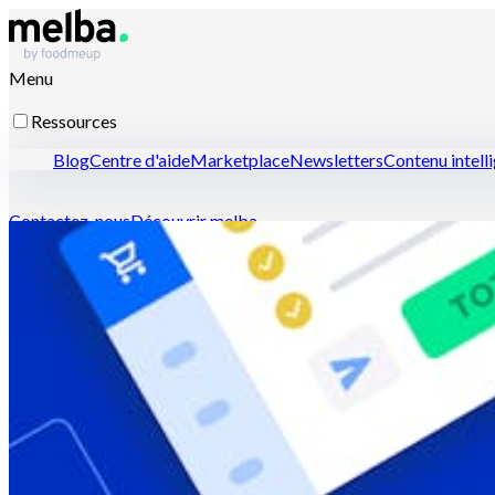
Menu
Ressources
Blog
Centre d'aide
Marketplace
Newsletters
Contenu intell
Contactez-nous
Découvrir melba