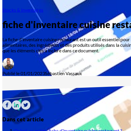
Stocks & Inventaires
fiche d'inventaire cuisine res
La fiche d'inventaire cuisine restaurant est un outil essentiel pour
alimentaires, des ingrédients et des produits utilisés dans la cuisi
que les éléments clés à inclure dans ce document.
Publié le 01/01/2023
Sébastien
Vassaux
Dans cet article
Qu'est-ce qu'une fiche d'inventaire cuisine restaurant ?