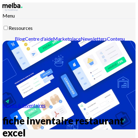
Menu
Ressources
Blog
Centre d'aide
Marketplace
Newsletters
Contenu
intelligent
Documentation API
Documentation MCP
Contactez-nous
Découvrir melba
Stocks & Inventaires
fiche inventaire restaurant
excel