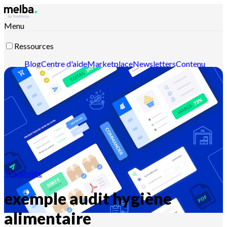
Menu
Ressources
Blog
Centre d'aide
Marketplace
Newsletters
Contenu
intelligent
Documentation API
Documentation MCP
Contactez-nous
Découvrir melba
Traçabilité
exemple audit hygiène
alimentaire