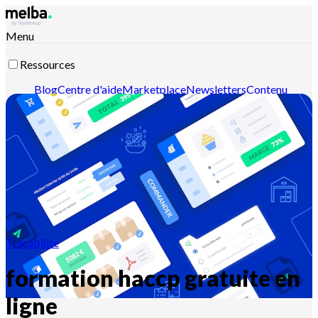
Menu
Ressources
Blog
Centre d'aide
Marketplace
Newsletters
Contenu
intelligent
Documentation API
Documentation MCP
Contactez-nous
Découvrir melba
Traçabilité
formation haccp gratuite en
ligne