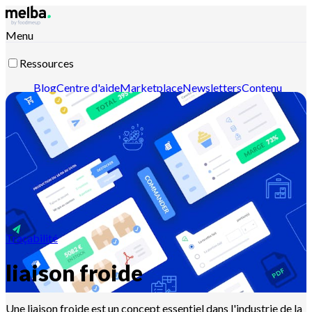
Menu
Ressources
Blog
Centre d'aide
Marketplace
Newsletters
Contenu
intelligent
Documentation API
Documentation MCP
Contactez-nous
Découvrir melba
Traçabilité
liaison froide
Une liaison froide est un concept essentiel dans l'industrie de la