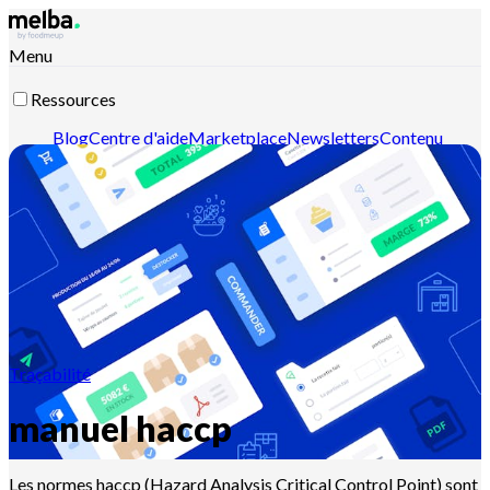
Menu
Ressources
Blog
Centre d'aide
Marketplace
Newsletters
Contenu
intelligent
Documentation API
Documentation MCP
Contactez-nous
Découvrir melba
Traçabilité
manuel haccp
Les normes haccp (Hazard Analysis Critical Control Point) sont