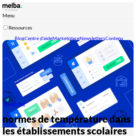
Menu
Ressources
Blog
Centre d'aide
Marketplace
Newsletters
Contenu
intelligent
Documentation API
Documentation MCP
Contactez-nous
Découvrir melba
Traçabilité
normes de température dans
les établissements scolaires