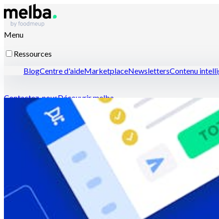
Menu
Ressources
Blog
Centre d'aide
Marketplace
Newsletters
Contenu intell
Contactez-nous
Découvrir melba