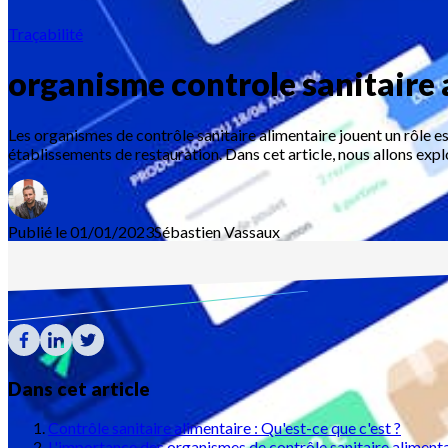
Traçabilité
organisme controle sanitaire 
Les organismes de contrôle sanitaire alimentaire jouent un rôle esse
établissements de restauration. Dans cet article, nous allons expl
Publié le 01/01/2023
Sébastien
Vassaux
Dans cet article
Contrôle sanitaire alimentaire : Qu'est-ce que c'est ?
L'importance des organismes de contrôle sanitaire aliment