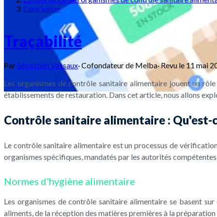
Conclusion
Traçabilité
Par
Sébastien Vassaux
·
Cofondateur de Melba
·
Revu le
11 mai 2
Les organismes de contrôle sanitaire alimentaire jouent un rôle e
établissements de restauration. Dans cet article, nous allons expl
Contrôle sanitaire alimentaire : Qu'est-c
Le contrôle sanitaire alimentaire est un processus de vérificatio
organismes spécifiques, mandatés par les autorités compétentes. L
Normes d'hygiène alimentaire
Les organismes de contrôle sanitaire alimentaire se basent sur 
aliments, de la réception des matières premières à la préparation