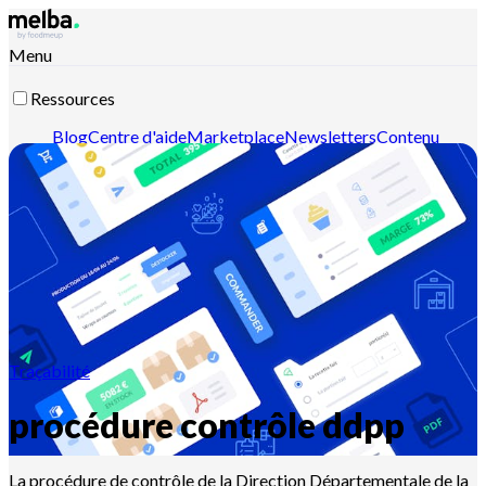
Menu
Ressources
Blog
Centre d'aide
Marketplace
Newsletters
Contenu
intelligent
Documentation API
Documentation MCP
Contactez-nous
Découvrir melba
Traçabilité
procédure contrôle ddpp
La procédure de contrôle de la Direction Départementale de la