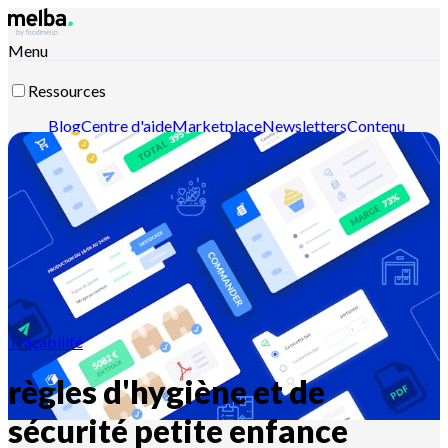
Menu
Ressources
Blog
Centre d'aide
Marketplace
Newsletters
Contenu
intelligent
Documentation API
Documentation MCP
Contactez-nous
Découvrir melba
Traçabilité
règles d'hygiène et de
sécurité petite enfance