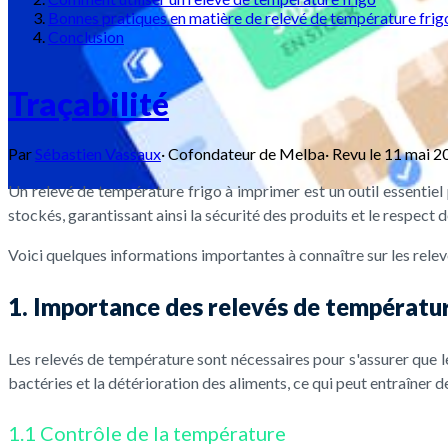
Bonnes pratiques en matière de relevé de température frig
Conclusion
Traçabilité
Par
Sébastien Vassaux
·
Cofondateur de Melba
·
Revu le
11 mai 2
Un relevé de température frigo à imprimer est un outil essentiel p
stockés, garantissant ainsi la sécurité des produits et le respect
Voici quelques informations importantes à connaître sur les relev
1. Importance des relevés de températu
Les relevés de température sont nécessaires pour s'assurer que 
bactéries et la détérioration des aliments, ce qui peut entraîner d
1.1 Contrôle de la température