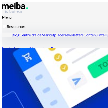
Menu
Ressources
Blog
Centre d'aide
Marketplace
Newsletters
Contenu intell
Contactez-nous
Découvrir melba