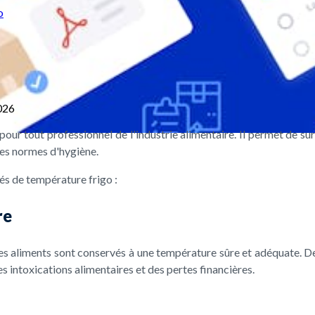
o
026
our tout professionnel de l'industrie alimentaire. Il permet de sur
 des normes d'hygiène.
és de température frigo :
re
les aliments sont conservés à une température sûre et adéquate. De
es intoxications alimentaires et des pertes financières.