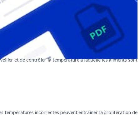
veiller et de contrôler la température à laquelle les aliments sont
s températures incorrectes peuvent entraîner la prolifération de