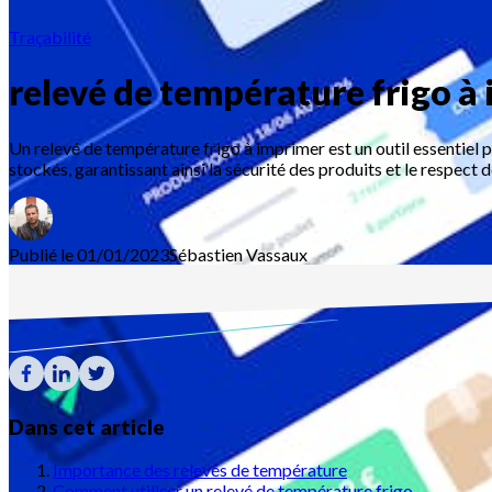
Traçabilité
relevé de température frigo à
Un relevé de température frigo à imprimer est un outil essentiel po
stockés, garantissant ainsi la sécurité des produits et le respect
Publié le 01/01/2023
Sébastien
Vassaux
Dans cet article
Importance des relevés de température
Comment utiliser un relevé de température frigo