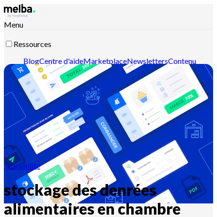
Menu
Ressources
Blog
Centre d'aide
Marketplace
Newsletters
Contenu
intelligent
Documentation API
Documentation MCP
Contactez-nous
Découvrir melba
Traçabilité
stockage des denrées
alimentaires en chambre