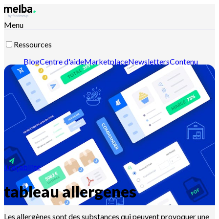
Menu
Ressources
Blog
Centre d'aide
Marketplace
Newsletters
Contenu
intelligent
Documentation API
Documentation MCP
Contactez-nous
Découvrir melba
Traçabilité
tableau allergenes
Les allergènes sont des substances qui peuvent provoquer une