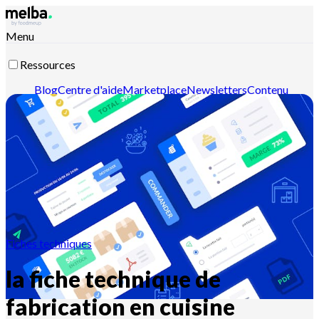
Menu
Ressources
Blog
Centre d'aide
Marketplace
Newsletters
Contenu
intelligent
Documentation API
Documentation MCP
Contactez-nous
Découvrir melba
Fiches techniques
la fiche technique de
fabrication en cuisine