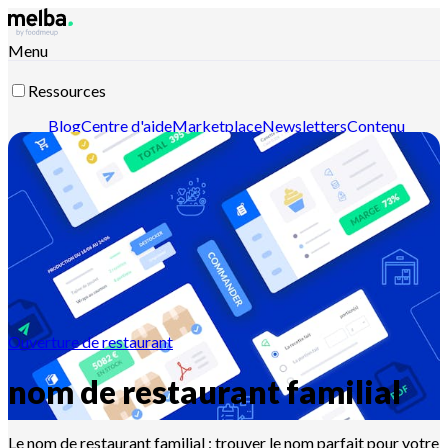
Menu
Ressources
Blog
Centre d'aide
Marketplace
Newsletters
Contenu
intelligent
Documentation API
Documentation MCP
Contactez-nous
Découvrir melba
Ouverture de restaurant
nom de restaurant familial
Le nom de restaurant familial : trouver le nom parfait pour votre