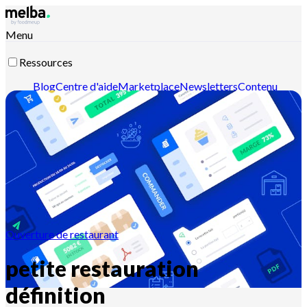
Menu
Ressources
Blog
Centre d'aide
Marketplace
Newsletters
Contenu
intelligent
Documentation API
Documentation MCP
Contactez-nous
Découvrir melba
Ouverture de restaurant
petite restauration
définition