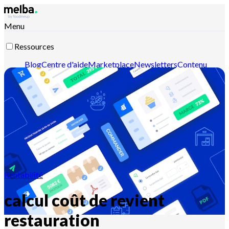
Menu
Ressources
Blog
Centre d'aide
Marketplace
Newsletters
Contenu
intelligent
Documentation API
Documentation MCP
Contactez-nous
Découvrir melba
Rentabilité
calcul coût de revient
restauration