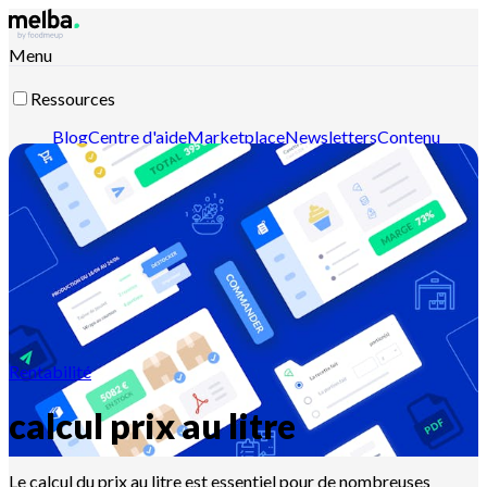
Menu
Ressources
Blog
Centre d'aide
Marketplace
Newsletters
Contenu
intelligent
Documentation API
Documentation MCP
Contactez-nous
Découvrir melba
Rentabilité
calcul prix au litre
Le calcul du prix au litre est essentiel pour de nombreuses