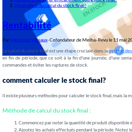
Importance du calcul du stock final :
Rentabilité
Par
Sébastien Vassaux
·
Cofondateur de Melba
·
Revu le
11 mai 2
Le calcul du stock final est une étape cruciale dans la
gestion des
en fin de période, que ce soit à la fin d'une journée, d'une se
commandes et éviter les ruptures de stock.
comment calculer le stock final?
Il existe plusieurs méthodes pour calculer le stock final, mais la 
Méthode de calcul du stock final :
Commencez par noter la quantité de produit disponible en
Ajoutez les achats effectués pendant la période. Notez les