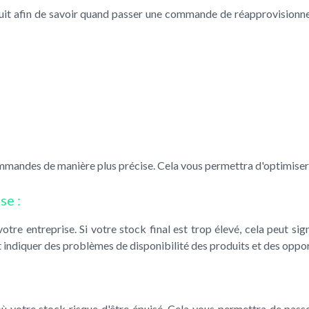
it afin de savoir quand passer une commande de réapprovisionnem
mmandes de manière plus précise. Cela vous permettra d'optimiser v
se :
otre entreprise. Si votre stock final est trop élevé, cela peut s
ut indiquer des problèmes de disponibilité des produits et des opp
s où votre stock risque d'être épuisé. Cela vous permettra de pas