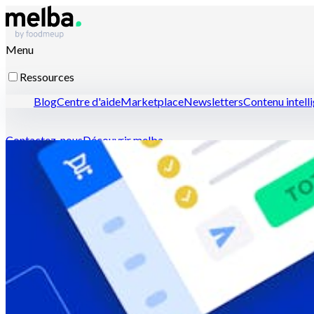
Menu
Ressources
Blog
Centre d'aide
Marketplace
Newsletters
Contenu intell
Contactez-nous
Découvrir melba