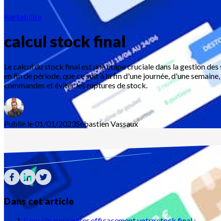
Rentabilité
calcul stock final
Le calcul du stock final est une étape cruciale dans la gestion des
en fin de période, que ce soit à la fin d'une journée, d'une semain
commandes et éviter les ruptures de stock.
Publié le 01/01/2023
Sébastien
Vassaux
Dans cet article
Conseils pour gérer efficacement votre stock final :