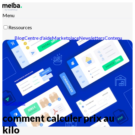
Menu
Ressources
Blog
Centre d'aide
Marketplace
Newsletters
Contenu
intelligent
Documentation API
Documentation MCP
Contactez-nous
Découvrir melba
Rentabilité
comment calculer prix au
kilo