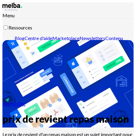
Menu
Ressources
Blog
Centre d'aide
Marketplace
Newsletters
Contenu
intelligent
Documentation API
Documentation MCP
Contactez-nous
Découvrir melba
Rentabilité
prix de revient repas maison
Le prix de revient d'un repas maison est un sujet important pour