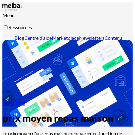
Menu
Ressources
Blog
Centre d'aide
Marketplace
Newsletters
Contenu
intelligent
Documentation API
Documentation MCP
Contactez-nous
Découvrir melba
Rentabilité
prix moyen repas maison
Le prix moyen d'un repas maison peut varier en fonction de