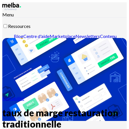
Menu
Ressources
Blog
Centre d'aide
Marketplace
Newsletters
Contenu
intelligent
Documentation API
Documentation MCP
Contactez-nous
Découvrir melba
Rentabilité
taux de marge restauration
traditionnelle